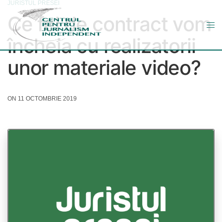
JURISTUL PRESEI
Ce fel de contract vom
încheia cu realizatorii
unor materiale video?
ON 11 OCTOMBRIE 2019