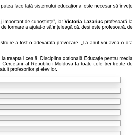
a putea face față sistemului educațional este necesar să învețe
j important de cunoștințe”, iar
Victoria Lazariuc
profesoară la
m de formare a ajutat-o să înțeleagă că, deși este profesoară, de
nstruire a fost o adevărată provocare. „La anul voi avea o oră
 la treapta liceală. Disciplina opțională Educație pentru media
Cercetării al Republicii Moldova la toate cele trei trepte de
it profesorilor și elevilor.