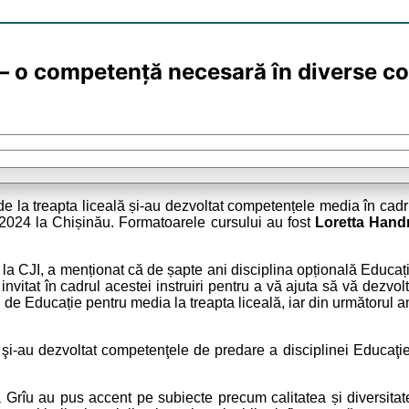
 – o competență necesară în diverse co
 de la treapta liceală și-au dezvoltat competențele media în cad
 2024 la Chișinău. Formatoarele cursului au fost
Loretta Han
a CJI, a menționat că de șapte ani disciplina opțională Educați
nvitat în cadrul acestei instruiri pentru a vă ajuta să vă dezvol
 Educație pentru media la treapta liceală, iar din următorul an 
i şi-au dezvoltat competenţele de predare a disciplinei Educaţie
ia Grîu au pus accent pe subiecte precum calitatea și diversitat