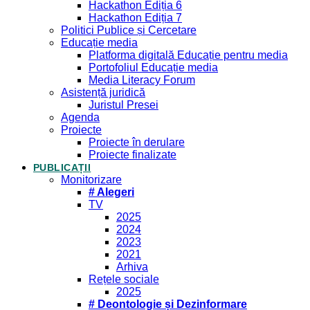
Hackathon Ediția 6
Hackathon Ediția 7
Politici Publice și Cercetare
Educație media
Platforma digitală Educație pentru media
Portofoliul Educație media
Media Literacy Forum
Asistență juridică
Juristul Presei
Agenda
Proiecte
Proiecte în derulare
Proiecte finalizate
PUBLICAȚII
Monitorizare
# Alegeri
TV
2025
2024
2023
2021
Arhiva
Rețele sociale
2025
# Deontologie și Dezinformare