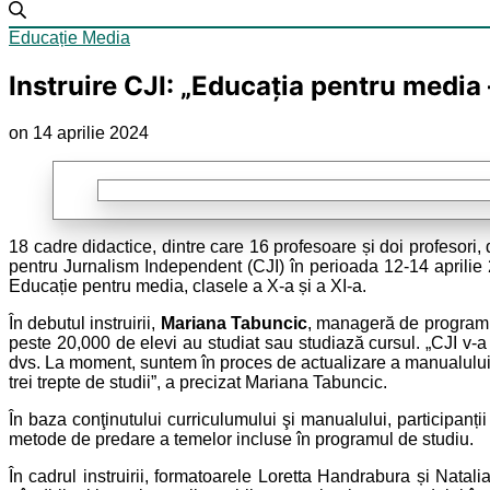
Educație Media
Instruire CJI: „Educația pentru media
on 14 aprilie 2024
18 cadre didactice, dintre care 16 profesoare și doi profesori,
pentru Jurnalism Independent (CJI) în perioada 12-14 aprilie
Educație pentru media, clasele a X-a și a XI-a.
În debutul instruirii,
Mariana Tabuncic
, manageră de program l
peste 20,000 de elevi au studiat sau studiază cursul. „CJI v-a i
dvs. La moment, suntem în proces de actualizare a manualului de
trei trepte de studii”, a precizat Mariana Tabuncic.
În baza conţinutului curriculumului şi manualului, participanți
metode de predare a temelor incluse în programul de studiu.
În cadrul instruirii, formatoarele Loretta Handrabura și Natal