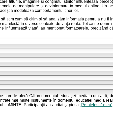
în care titlurile, imaginile și conținutul știrilor influențează p
re formele de manipulare și dezinformare în mediul online. Un a
are aceștia modelează comportamentul tinerilor.
e să știm cum să citim și să analizăm informația pentru a nu fi 
anifestă în diverse contexte de viață reală. Tot ce ne dorim noi
ne influențează viața”, au menționat formatoarele, precizând c
i pe care le oferă CJI în domeniul educației media, cum ar fi, 
trate mai multe instrumente în domeniul educației media realiza
tul cuMINTE. Participanții au audiat și piesa
„Pe`ntelesu` meu”