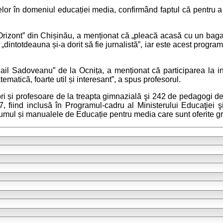
nțelor în domeniul educației media, confirmând faptul că pentru 
„Orizont” din Chișinău, a menționat că „pleacă acasă cu un baga
 „dintotdeauna și-a dorit să fie jurnalistă”, iar este acest progra
hail Sadoveanu” de la Ocnița, a menționat că participarea la i
matică, foarte util și interesant”, a spus profesorul.
ori și profesoare de la treapta gimnazială şi 242 de pedagogi de
 fiind inclusă în Programul-cadru al Ministerului Educaţiei şi 
lumul și manualele de Educație pentru media care sunt oferite gratu