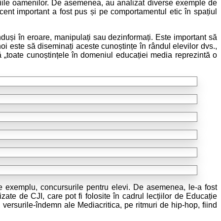
ercepțiile oamenilor. De asemenea, au analizat diverse exemple de
ccent important a fost pus și pe comportamentul etic în spațiul
induși în eroare, manipulați sau dezinformați. Este important să
 este să diseminați aceste cunoștințe în rândul elevilor dvs.,
ă „toate cunoștințele în domeniul educației media reprezintă o
de exemplu, concursurile pentru elevi. De asemenea, le-a fost
te de CJI, care pot fi folosite în cadrul lecțiilor de Educație
, versurile-îndemn ale Mediacritica, pe ritmuri de hip-hop, fiind