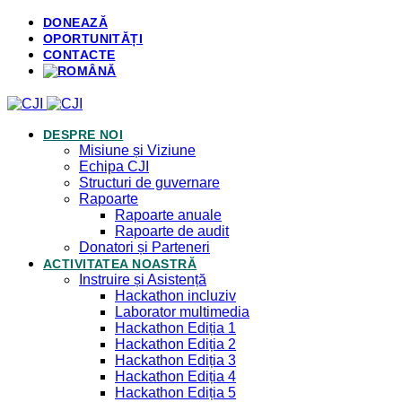
DONEAZĂ
OPORTUNITĂȚI
CONTACTE
DESPRE NOI
Misiune și Viziune
Echipa CJI
Structuri de guvernare
Rapoarte
Rapoarte anuale
Rapoarte de audit
Donatori și Parteneri
ACTIVITATEA NOASTRĂ
Instruire și Asistență
Hackathon incluziv
Laborator multimedia
Hackathon Ediția 1
Hackathon Ediția 2
Hackathon Ediția 3
Hackathon Ediția 4
Hackathon Ediția 5