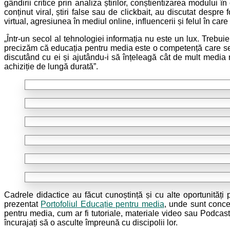
gândirii critice prin analiza știrilor, conștientizarea modului 
conținut viral, știri false sau de clickbait, au discutat desp
virtual, agresiunea în mediul online, influencerii și felul în c
„Într-un secol al tehnologiei informația nu este un lux. Trebui
precizăm că educația pentru media este o competență care se m
discutând cu ei și ajutându-i să înțeleagă cât de mult media 
achiziție de lungă durată”.
Cadrele didactice au făcut cunoștință și cu alte oportunităț
prezentat
Portofoliul Educație pentru media
, unde sunt concen
pentru media, cum ar fi tutoriale, materiale video sau Podcas
încurajați să o asculte împreună cu discipolii lor.