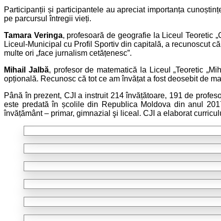
Participanții și participantele au apreciat importanța cunoști
pe parcursul întregii vieți.
Tamara Veringa
, profesoară de geografie la Liceul Teoretic 
Liceul-Municipal cu Profil Sportiv din capitală, a recunoscut că
multe ori „face jurnalism cetățenesc”.
Mihail Jalbă
, profesor de matematică la Liceul „Teoretic „Mi
opțională. Recunosc că tot ce am învățat a fost deosebit de mate
Până în prezent, CJI a instruit 214 învățătoare, 191 de profes
este predată în școlile din Republica Moldova din anul 2017,
învățământ – primar, gimnazial şi liceal. CJI a elaborat curricu