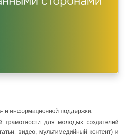
Контакты
а- и информационной поддержки.
й грамотности для молодых создателей
Наш адрес:
Ул. Щусева, № 53
татьи, видео, мультимедийный контент) и