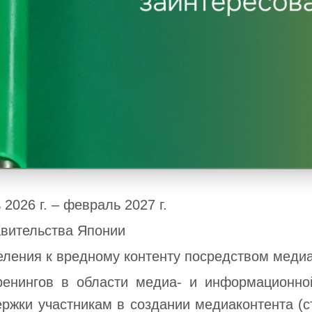
 2026 г. – февраль 2027 г.
вительства Японии
ления к вредному контенту посредством меди
ренингов в области медиа- и информационно
ержки участникам в создании медиаконтента (с