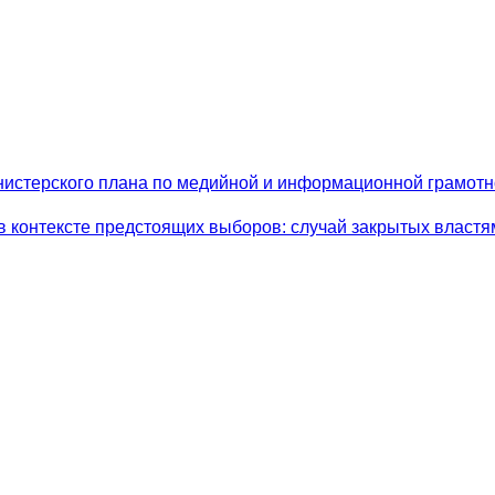
истерского плана по медийной и информационной грамотн
 контексте предстоящих выборов: случай закрытых властя