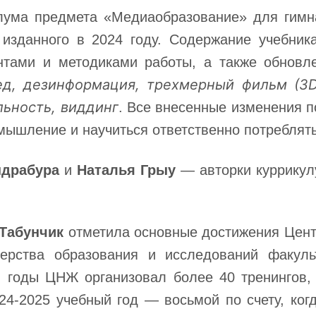
лума предмета «Медиаобразование» для гимна
 изданного в 2024 году. Содержание учебни
нтами и методиками работы, а также обновле
д, дезинформация, тр
е
хмерный фильм (3D 
льность, виддинг
. Все внесенные изменения п
 мышление и научиться ответственно потребля
ндрабура
и
Наталья Грыу
— авторки куррикул
Табунчик
отметила основные достижения Цент
терства образования и исследований факул
и годы ЦНЖ организовал более 40 тренингов,
24-2025 учебный год — восьмой по счету, когд