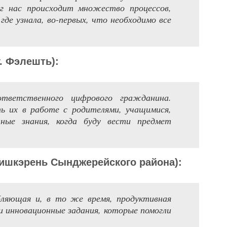
г нас происходит множество процессов,
где узнала, во-первых, что необходимо все
.
Фэлешть)
:
ответственного цифрового гражданина.
их в работе с родителями, учащимися,
нные знания, когда буду вести предмет
Кишк
э
рень Сын
д
жерей
ского района)
:
бляющая и, в то же время, продуктивная
 инновационные задания, которые помогли