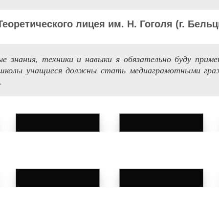
Теоретического лицея
им.
Н. Гогол
я (
г. Бель
е знания, техники и навыки я обязательно буду приме
 школы учащиеся должны стать медиаграмотными гра
.