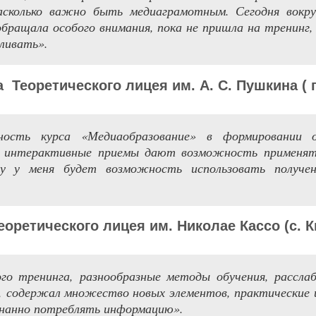
насколько важно быть медиаграмотным. Сегодня вокру
обращала особого внимания, пока не пришла на тренинг, 
ливать».
а
Теоретического лицея
им.
А. С. Пушкин
а (
г
ьность курса «Медиаобразование» в формировании 
терактивные приемы дают возможность применять 
ду у меня будет возможность использовать получе
еоретического лицея
им
.
Николае Кассо
(
с. 
го тренинга, разнообразные методы обучения, рассла
, содержал множество новых элементов, практические и
знанно потреблять информацию».