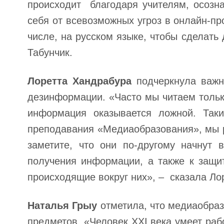
происходит благодаря учителям, осозн
себя от всевозможных угроз в онлайн-про
числе, на русском языке, чтобы сделат
Табунчик.
Лоретта Хандрабура
подчеркнула важн
дезинформации. «Часто мы читаем только
информация оказывается ложной. Так
преподавания «Медиаобразования», мы р
заметите, что они по-другому начнут
получения информации, а также к защи
происходящие вокруг них», ‒ сказала Ло
Наталья Грыу
отметила, что медиаобраз
предметов. «Человек XXI века умеет раб