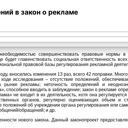
ий в закон о рекламе
 необходимостью совершенствовать правовые нормы в
е будет главенствовать социальная ответственность все
иональной правовой базы регулирования рекламной деятель
 году, вносились изменения 13 раз, всего 42 поправки. Мног
 ходе исследования – отсутствие положений, обеспечи
 рынке рекламы; неточность определений и неоднозн
, способное вводить в заблуждение; закон о рекламе опр
ама» не входит в их деятельность, хотя она регулируется
рственных органов, регулярно оценивающих объем и с
ие положений об учреждении органа регулирования или с
общений/обращений; и др.
нности нового закона. Данный законопроект предоставл