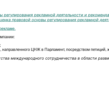
ы регулирования рекламной деятельности и рекоменд
ценка правовой основы регулирования рекламной дея
рекламе.
ампании:
;
 направленного ЦНЖ в Парламент, посредством петиций, жу
тства международного сотрудничества в области разв