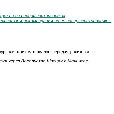
ации по ее совершенствованию
»;
тельности и рекомендации по ее совершенствованию
»;
рналистских материалов, передач, роликов и т.п.
ития через Посольство Швеции в Кишиневе.