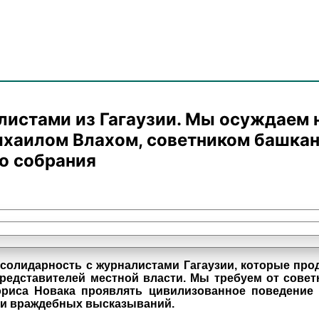
алистами из Гагаузии. Мы осуждаем
хаилом Влахом, советником башкана
о собрания
олидарность с журналистами Гагаузии, которые про
дставителей местной власти. Мы требуем от советн
ориса Новака проявлять цивилизованное поведение
 и враждебных высказываний.