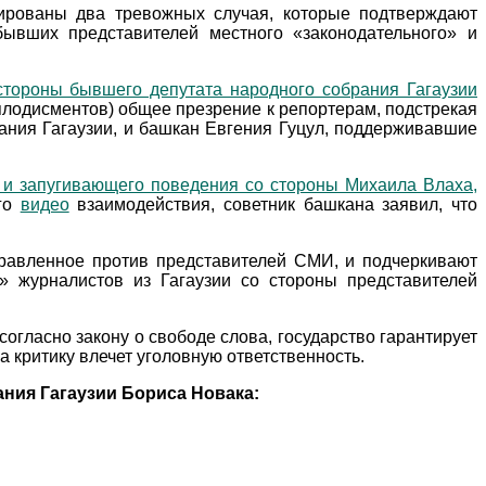
ксированы два тревожных случая, которые подтверждают
ывших представителей местного «законодательного» и
стороны бывшего депутата народного собрания Гагаузии
плодисментов) общее презрение к репортерам, подстрекая
рания Гагаузии, и башкан Евгения Гуцул, поддерживавшие
и запугивающего поведения со стороны Михаила Влаха,
ого
видео
взаимодействия, советник башкана заявил, что
равленное против представителей СМИ, и подчеркивают
» журналистов из Гагаузии со стороны представителей
огласно закону о свободе слова, государство гарантирует
 критику влечет уголовную ответственность.
ания Гагаузии Бориса Новака: