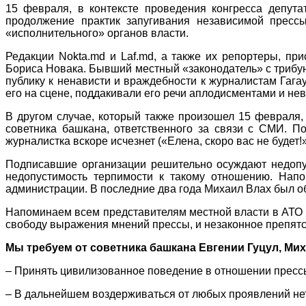
15 февраля, в контексте проведения конгресса депута
продолжение практик запугивания независимой пресс
«исполнительного» органов власти.
Редакции Nokta.md и Laf.md, а также их репортеры, п
Бориса Новака. Бывший местный «законодатель» с трибун
публику к ненависти и враждебности к журналистам Гага
его на сцене, поддакивали его речи аплодисментами и н
В другом случае, который также произошел 15 февраля
советника башкана, ответственного за связи с СМИ. П
журналистка вскоре исчезнет («Елена, скоро вас не будет!»
Подписавшие организации решительно осуждают недопу
недопустимость терпимости к такому отношению. Напо
администрации. В последние два года Михаил Влах был о
Напоминаем всем представителям местной власти в АТО Гаг
свободу выражения мнений прессы, и незаконное препятс
Мы требуем от советника башкана Евгении Гуцул, Мих
– Принять цивилизованное поведение в отношении пресс
– В дальнейшем воздерживаться от любых проявлений не