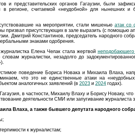
тов и представительских органов Гагаузии, были зафи
ы в регионе, считаемой «неудобной» для нынешних и б
рисутствовавшие на мероприятии, стали мишенью
атак со 
ы призвал присутствующих в зале выразить (с помощью а
узии. Дмитрий Константинов, председатель народного соб
евербальными знаками одобрения.
, журналистка Елена Челак стала жертвой
неподобающего 
о словам журналистки, незадолго до задокументированн
).
стимое поведение Бориса Новака и Михаила Влаха, нап
минаем, что это не единственные атаки на «неудобных
бъектом аналогичных заявлений (в
2023
и
2024
годах).
аузия, в частности, Михаилу Влаху и Борису Новаку, что с
твование деятельности СМИ или запугивание журналиста за
аила Влаха, а также бывшего депутата народного собр
ы;
терпимости к журналистам;