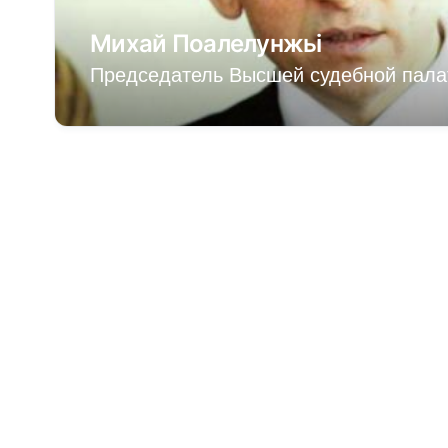
Михай Поалелунжьi
Председатель Высшей судебной пал