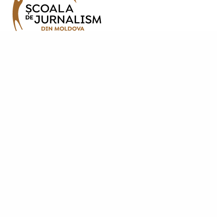
Contacte
Adresa noastră:
Strada Șciusev, 53
2012 Chișinău, Republica Moldova
tel: (+373 22) 213652, 227539
fax: (+373 22) 226681
email: info@ijc.md