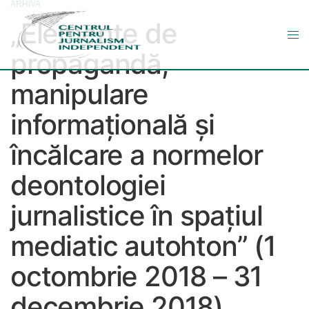
ARHIVA
„Elemente de
propagandă,
manipulare
informațională și
încălcare a normelor
deontologiei
jurnalistice în spațiul
mediatic autohton” (1
octombrie 2018 – 31
decembrie 2018)