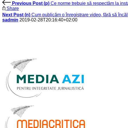
Previous Post (p)
Ce norme trebuie să respectăm la ins
Share
Next Post (n)
Cum publicăm o înregistrare video, fără să înc
sadmin
2019-02-28T20:16:40+02:00