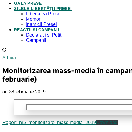
GALA PRESEI
ZILELE LIBERTĂȚII PRESEI
Libertatea Presei
Memorii
Inamicii Presei
REACȚII ȘI CAMPANII
Declarații și Petiții
Campanii
Arhiva
Monitorizarea mass-media în campania 
februarie)
on 28 februarie 2019
Raport_nr5_monitorizare_mass-media_2019
Download