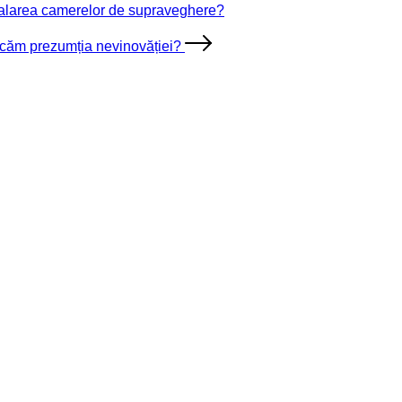
talarea camerelor de supraveghere?
ălcăm prezumția nevinovăției?