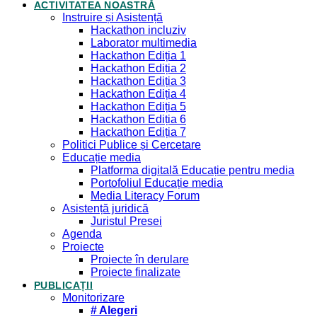
ACTIVITATEA NOASTRĂ
Instruire și Asistență
Hackathon incluziv
Laborator multimedia
Hackathon Ediția 1
Hackathon Ediția 2
Hackathon Ediția 3
Hackathon Ediția 4
Hackathon Ediția 5
Hackathon Ediția 6
Hackathon Ediția 7
Politici Publice și Cercetare
Educație media
Platforma digitală Educație pentru media
Portofoliul Educație media
Media Literacy Forum
Asistență juridică
Juristul Presei
Agenda
Proiecte
Proiecte în derulare
Proiecte finalizate
PUBLICAȚII
Monitorizare
# Alegeri