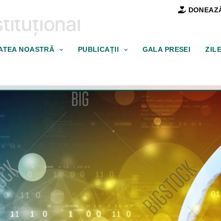
DONEAZ
tituțional
TATEA NOASTRĂ
PUBLICAȚII
GALA PRESEI
ZIL