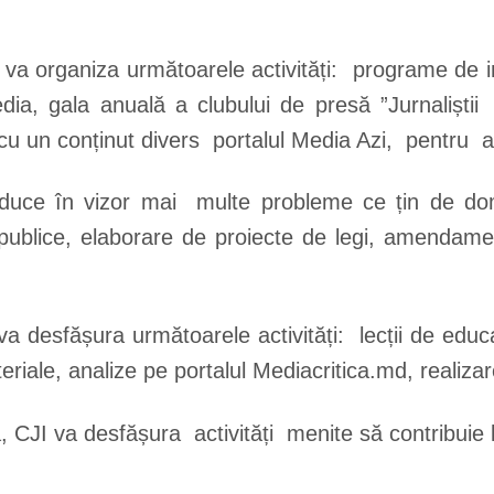
 va organiza următoarele activități: programe de in
ia, gala anuală a clubului de presă ”Jurnaliștii 
c cu un conținut divers portalul Media Azi, pentru a
 aduce în vizor mai multe probleme ce țin de d
i publice, elaborare de proiecte de legi, amendame
 desfășura următoarele activități: lecții de educ
eriale, analize pe portalul Mediacritica.md, realiz
CJI va desfășura activități menite să contribuie l