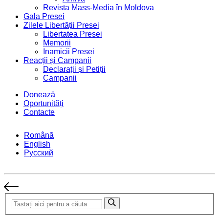
Revista Mass-Media în Moldova
Gala Presei
Zilele Libertății Presei
Libertatea Presei
Memorii
Inamicii Presei
Reacții și Campanii
Declarații și Petiții
Campanii
Donează
Oportunități
Contacte
Română
English
Русский