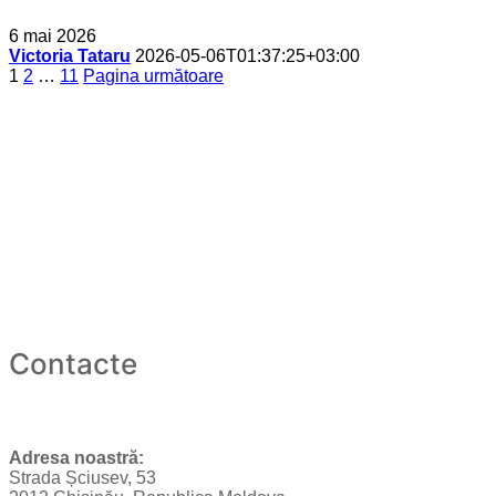
6 mai 2026
Victoria Tataru
2026-05-06T01:37:25+03:00
Paginație
1
2
…
11
Pagina următoare
articole
Contacte
Adresa noastră:
Strada Șciusev, 53