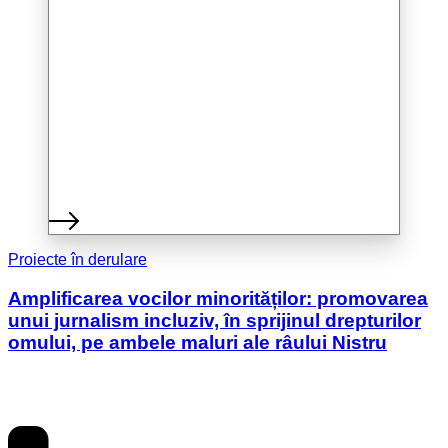
Proiecte în derulare
Amplificarea vocilor minorităților: promovarea
unui jurnalism incluziv, în sprijinul drepturilor
omului, pe ambele maluri ale râului Nistru