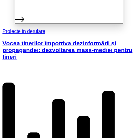
Proiecte în derulare
Vocea tinerilor împotriva dezinformării și
propagandei: dezvoltarea mass-mediei pentru
tineri