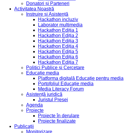
Donatori și Parteneri
Activitatea Noastră
Instruire și Asistență
Hackathon incluziv
Laborator multimedia
Hackathon Ediția 1
Hackathon Ediția 2
Hackathon Ediția 3
Hackathon Ediția 4
Hackathon Ediția 5
Hackathon Ediția 6
Hackathon Ediția 7
Politici Publice și Cercetare
Educație media
Platforma digitală Educație pentru media
Portofoliul Educație media
Media Literacy Forum
Asistență juridică
Juristul Presei
Agenda
Proiecte
Proiecte în derulare
Proiecte finalizate
Publicații
Monitorizare