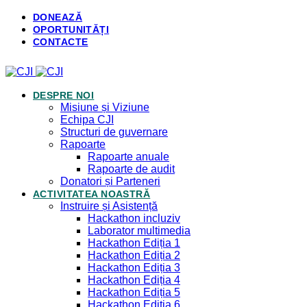
DONEAZĂ
OPORTUNITĂȚI
CONTACTE
DESPRE NOI
Misiune și Viziune
Echipa CJI
Structuri de guvernare
Rapoarte
Rapoarte anuale
Rapoarte de audit
Donatori și Parteneri
ACTIVITATEA NOASTRĂ
Instruire și Asistență
Hackathon incluziv
Laborator multimedia
Hackathon Ediția 1
Hackathon Ediția 2
Hackathon Ediția 3
Hackathon Ediția 4
Hackathon Ediția 5
Hackathon Ediția 6