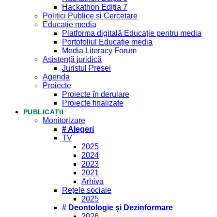
Hackathon Ediția 7
Politici Publice și Cercetare
Educație media
Platforma digitală Educație pentru media
Portofoliul Educație media
Media Literacy Forum
Asistență juridică
Juristul Presei
Agenda
Proiecte
Proiecte în derulare
Proiecte finalizate
PUBLICAȚII
Monitorizare
# Alegeri
TV
2025
2024
2023
2021
Arhiva
Rețele sociale
2025
# Deontologie și Dezinformare
2026