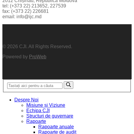
2012 Chișinău, Republica Moldova
tel: (+373 22) 213652, 227539
fax: (+373 22) 226681
email: info@ijc.md
© 2026 CJI. All Rights Reserved.
Powered by
ProWeb
Despre Noi
Misiune și Viziune
Echipa CJI
Structuri de guvernare
Rapoarte
Rapoarte anuale
Rapoarte de audit