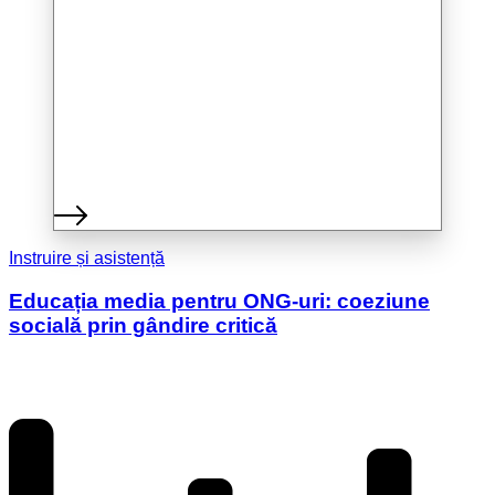
Instruire și asistență
Educația media pentru ONG-uri: coeziune
socială prin gândire critică