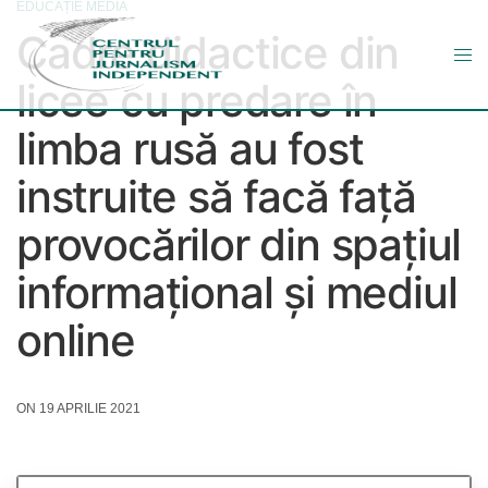
EDUCAȚIE MEDIA
Cadre didactice din
licee cu predare în
limba rusă au fost
instruite să facă față
provocărilor din spațiul
informațional și mediul
online
ON 19 APRILIE 2021