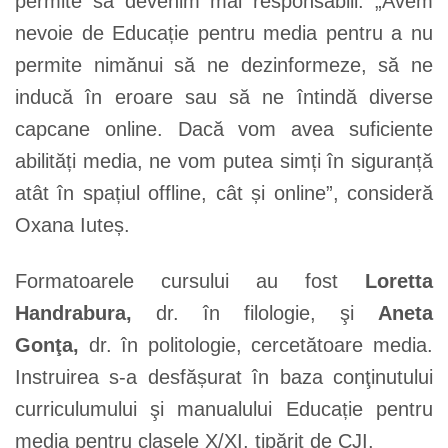
permite să devenim mai responsabili. „Avem
nevoie de Educație pentru media pentru a nu
permite nimănui să ne dezinformeze, să ne
inducă în eroare sau să ne întindă diverse
capcane online. Dacă vom avea suficiente
abilități media, ne vom putea simți în siguranță
atât în spațiul offline, cât și online”, consideră
Oxana Iuteș.
Formatoarele cursului au fost
Loretta
Handrabura,
dr. în filologie, şi
Aneta
Gonţa,
dr. în politologie, cercetătoare media.
Instruirea s-a desfășurat în baza conţinutului
curriculumului şi manualului Educație pentru
media pentru clasele X/XI, tipărit de CJI.