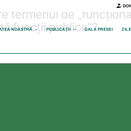
DON
e termenul de „funcționar
ă funcții publice”?
TATEA NOASTRĂ
PUBLICAȚII
GALA PRESEI
ZIL