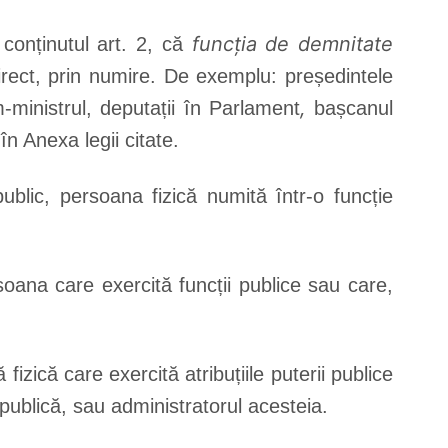
funcția de demnitate
conținutul art. 2, că
irect, prin numire. De exemplu: președintele
,
m-ministrul, deputații în Parlament
bașcanul
n Anexa legii citate.
public, persoana fizică numită într-o funcție
oana care exercită funcții publice sau care,
izică care exercită atribuțiile puterii publice
Contacte
e publică, sau administratorul acesteia.
Adresa noastră: