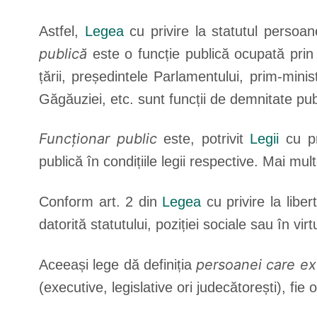
Astfel,
Legea
cu privire la statutul persoane
publică
este o funcție publică ocupată prin 
țării, președintele Parlamentului, prim-mini
Găgăuziei, etc. sunt funcții de demnitate pub
Funcționar public
este, potrivit
Legii
cu pri
publică în condițiile legii respective. Mai mult
Conform art. 2 din
Legea
cu privire la libe
datorită statutului, poziției sociale sau în vi
persoanei care exe
Aceeași lege dă definiția
(executive, legislative ori judecătorești), fie