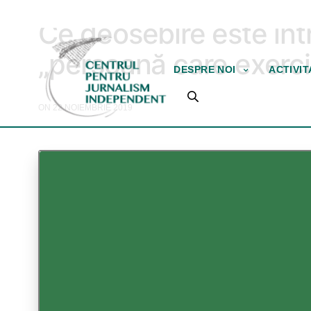
JURISTUL PRESEI
Ce deosebire este într
„persoană care exercit
DESPRE NOI
ACTIVI
ON 22 NOIEMBRIE 2019