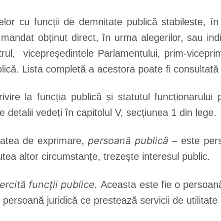
lor cu funcții de demnitate publică stabilește, în 
mandat obținut direct, în urma alegerilor, sau ind
strul, vicepreședintele Parlamentului, prim-vicepri
lică. Lista completă a acestora poate fi consultată î
vire la funcția publică și statutul funcționarului 
e detalii vedeți în capitolul V, secțiunea 1 din lege.
persoană publică
rtatea de exprimare,
– este pers
rtutea altor circumstanțe, trezește interesul public.
rcită funcții publice.
Aceasta este fie o persoană f
 o persoană juridică ce prestează servicii de utilitat