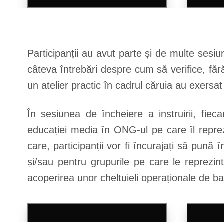
Participanții au avut parte și de multe sesiu
câteva întrebări despre cum să verifice, fără
un atelier practic în cadrul căruia au exersa
În sesiunea de încheiere a instruirii, fiec
educației media în ONG-ul pe care îl reprez
care, participanții vor fi încurajați să pună 
și/sau pentru grupurile pe care le reprezin
acoperirea unor cheltuieli operaționale de b