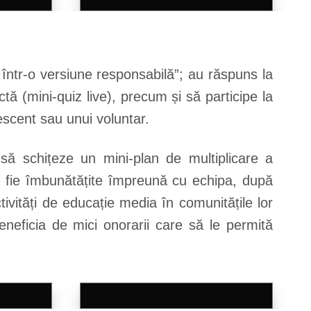
j într-o versiune responsabilă”; au răspuns la
tă (mini-quiz live), precum și să participe la
escent sau unui voluntar.
a să schițeze un mini-plan de multiplicare a
să fie îmbunătățite împreună cu echipa, după
ctivități de educație media în comunitățile lor
eneficia de mici onorarii care să le permită