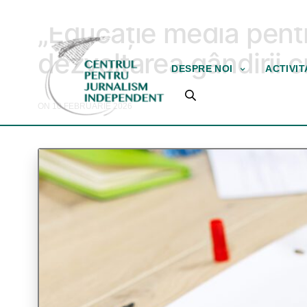
INSTRUIRE ȘI ASISTENȚĂ
„Educație media pentr
dezvoltarea gândirii c
DESPRE NOI
ACTIVI
ON 10 FEBRUARIE 2026