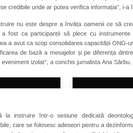
urse credibile unde ar putea verifica informația”, i-
truire nu este despre a învăța oamenii ce să cread
a fost ca participanții să plece cu instrumente
ruirea a avut ca scop consolidarea capacității ONG-u
ficarea de bază a mesajelor și pe diferența dintre
eveniment izolat”, a conchis jurnalista Ana Sârbu.
 la instruire într-o sesiune dedicată deontologie
sibile, care se folosesc adeseori pentru a dezinfor