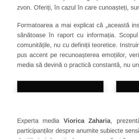
zvon. Oferiți, în cazul în care cunoașteți, s
Formatoarea a mai explicat că „această ins
sănătoase în raport cu informația. Scopul 
comunitățile, nu cu definiții teoretice. Inst
pus accent pe recunoașterea emoțiilor, veri
media să devină o practică constantă, nu un 
Experta media
Viorica Zaharia
, prezentă
participanților despre anumite subiecte sen