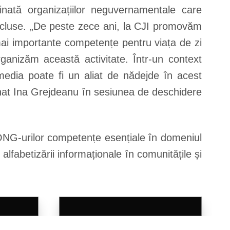
tinată organizațiilor neguvernamentale care
 excluse. „De peste zece ani, la CJI promovăm
mai importante competențe pentru viața de zi
rganizăm această activitate. Într-un context
edia poate fi un aliat de nădejde în acest
ionat Ina Grejdeanu în sesiunea de deschidere
ONG-urilor competențe esențiale în domeniul
 alfabetizării informaționale în comunitățile și