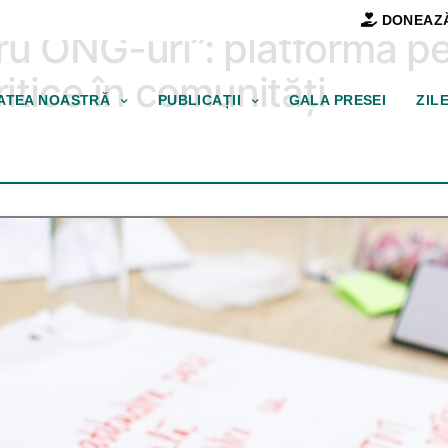
DONEAZ
u ONG-uri”: platformă pe
ritice în comunități
TATEA NOASTRĂ
PUBLICAȚII
GALA PRESEI
ZIL