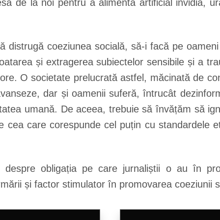
resa de la noi pentru a alimenta artificial invidia
ă distrugă coeziunea socială, să-i facă pe oameni s
oatarea și extragerea subiectelor sensibile și a tr
ore. O societate prelucrată astfel, măcinată de co
 avanseze, dar și oamenii suferă, întrucât dezinfo
nitatea umană. De aceea, trebuie să învățăm să ign
pe cea care corespunde cel puțin cu standardele et
și despre obligația pe care jurnaliștii o au în 
ării și factor stimulator în promovarea coeziunii s