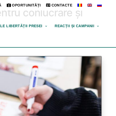
Ă
OPORTUNITĂȚI
CONTACTE
ntru conlucrare și
ELE LIBERTĂȚII PRESEI
REACȚII ȘI CAMPANII