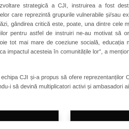
zvoltare strategică a CJI, instruirea a fost des
celor care reprezintă grupurile vulnerabile și/sau
zi, gândirea critică este, poate, una dintre cele 
rilor pentru astfel de instruiri ne-au motivat să o
ie tot mai mare de coeziune socială, educația m
ica impactul acesteia în comunitățile lor”, a menț
 echipa CJI și-a propus să ofere reprezentanților 
ndu-i să devină multiplicatori activi și ambasadori ai