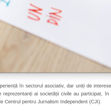
periență în sectorul asociativ, dar uniți de interes
 de reprezentanți ai societății civile au participat,
de Centrul pentru Jurnalism Independent (CJI).