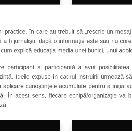
ni practice, în care au trebuit să „rescrie un mesa
 a fi jurnaliști, dacă o informație este sau nu corec
t cum explică educația media unei bunici, unui adol
are participant și participantă a avut posibilitate
intă. Ideile expuse în cadrul instruirii urmează 
în aplicare cunoștințele acumulate pentru a iniția a
tă. În acest sens, fiecare echipă/organizație va b
ază.