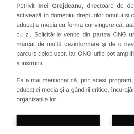
Potrivit
Inei Grejdeanu
, directoare de de
activează în domeniul drepturilor omului și 
educația media cu ferma convingere că, astă
cu zi. Solicitările venite din partea ONG-u
marcat de multă dezinformare și de o nevo
parcurs deloc ușor, iar ONG-urile pot amplif
a instruirii.
Ea a mai menționat că, prin acest program,
educației media și a gândirii critice, încurajâ
organizațiile lor.