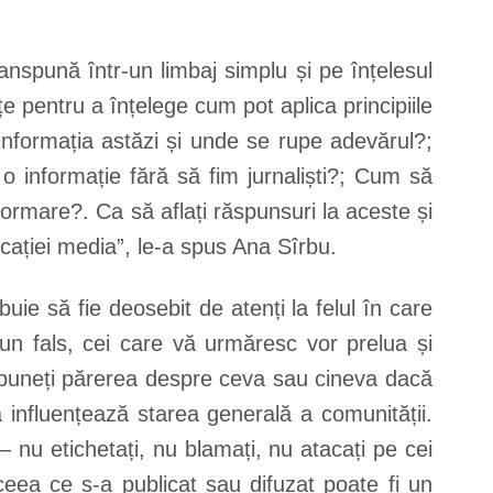
ranspună într-un limbaj simplu și pe înțelesul
țe pentru a înțelege cum pot aplica principiile
 informația astăzi și unde se rupe adevărul?;
o informație fără să fim jurnaliști?; Cum să
ormare?. Ca să aflați răspunsuri la aceste și
ducației media”, le-a spus Ana Sîrbu.
uie să fie deosebit de atenți la felul în care
 un fals, cei care vă urmăresc vor prelua și
expuneți părerea despre ceva sau cineva dacă
na influențează starea generală a comunității.
– nu etichetați, nu blamați, nu atacați pe cei
ceea ce s-a publicat sau difuzat poate fi un