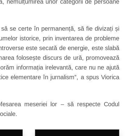
, ura, nemulțumirea unor categorii de persoane
ă se certe în permanență, să fie divizați și
aumelor istorice, prin inventarea de probleme
ntroverse este secată de energie, este slabă
rmarea folosește discurs de ură, promovează
orăm informația irelevantă, care nu ne ajută
ice elementare în jurnalism”, a spus Viorica
profesarea meseriei lor – să respecte Codul
ociale.