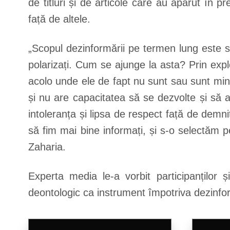
de titluri și de articole care au apărut în p
față de altele.
„Scopul dezinformării pe termen lung este s
polarizați. Cum se ajunge la asta? Prin expl
acolo unde ele de fapt nu sunt sau sunt min
și nu are capacitatea să se dezvolte și să
intoleranța și lipsa de respect față de dem
să fim mai bine informați, și s-o selectăm 
Zaharia.
Experta media le-a vorbit participanților 
deontologic ca instrument împotriva dezinform