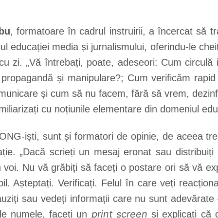
bu
, formatoare în cadrul instruirii, a încercat să t
ul educației media și jurnalismului, oferindu-le chei
i cu zi. „Vă întrebați, poate, adeseori: Cum circulă
e, propagandă și manipulare?; Cum verificăm rapid 
comunicare și cum să nu facem, fără să vrem, dezinf
, familiarizați cu noțiunile elementare din domeniul e
 ONG-iști, sunt și formatori de opinie, de aceea treb
ție. „Dacă scrieți un mesaj eronat sau distribuiți
n voi. Nu vă grăbiți să faceți o postare ori să vă 
. Așteptați. Verificați. Felul în care veți reacțio
 auziți sau vedeți informații care nu sunt adevărate 
print screen
-le numele, faceți un
și explicați că 