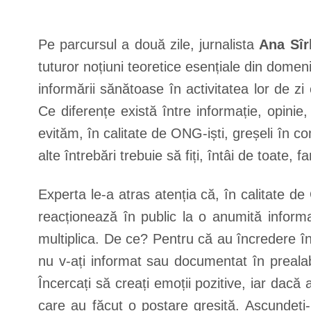
Pe parcursul a două zile, jurnalista
Ana Sîr
tuturor noțiuni teoretice esențiale din domeni
informării sănătoase în activitatea lor de z
Ce diferențe există între informație, opini
evităm, în calitate de ONG-iști, greșeli în 
alte întrebări trebuie să fiți, întâi de toate
Experta le-a atras atenția că, în calitate de
reacționează în public la o anumită informa
multiplica. De ce? Pentru că au încredere î
nu v-ați informat sau documentat în prealabil
Încercați să creați emoții pozitive, iar dacă
care au făcut o postare greșită. Ascundeți