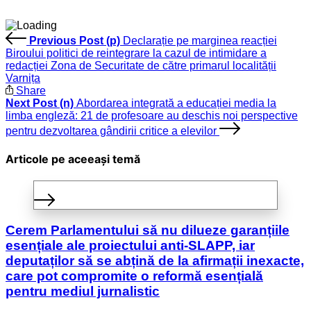
Previous Post (p)
Declarație pe marginea reacției
Biroului politici de reintegrare la cazul de intimidare a
redacției Zona de Securitate de către primarul localității
Varnița
Share
Next Post (n)
Abordarea integrată a educației media la
limba engleză: 21 de profesoare au deschis noi perspective
pentru dezvoltarea gândirii critice a elevilor
Articole pe aceeași temă
Cerem Parlamentului să nu dilueze garanțiile
esențiale ale proiectului anti-SLAPP, iar
deputaților să se abțină de la afirmații inexacte,
care pot compromite o reformă esențială
pentru mediul jurnalistic