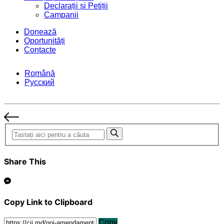
Declarații și Petiții
Campanii
Donează
Oportunități
Contacte
Română
Русский
Share This
Copy Link to Clipboard
Copy