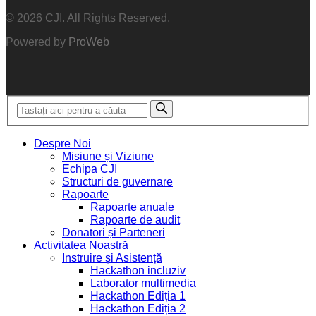
© 2026 CJI. All Rights Reserved.
Powered by
ProWeb
Despre Noi
Misiune și Viziune
Echipa CJI
Structuri de guvernare
Rapoarte
Rapoarte anuale
Rapoarte de audit
Donatori și Parteneri
Activitatea Noastră
Instruire și Asistență
Hackathon incluziv
Laborator multimedia
Hackathon Ediția 1
Hackathon Ediția 2