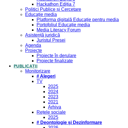
Hackathon Ediția 7
Politici Publice și Cercetare
Educație media
Platforma digitală Educație pentru media
Portofoliul Educație media
Media Literacy Forum
Asistență juridică
Juristul Presei
Agenda
Proiecte
Proiecte în derulare
Proiecte finalizate
PUBLICAȚII
Monitorizare
# Alegeri
TV
2025
2024
2023
2021
Arhiva
Rețele sociale
2025
# Deontologie și Dezinformare
2026