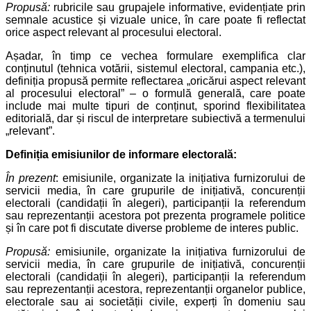
Propusă:
rubricile sau grupajele informative, evidențiate prin
semnale acustice și vizuale unice, în care poate fi reflectat
orice aspect relevant al procesului electoral.
Așadar, în timp ce vechea formulare exemplifica clar
conținutul (tehnica votării, sistemul electoral, campania etc.),
definiția propusă permite reflectarea „oricărui aspect relevant
al procesului electoral” – o formulă generală, care poate
include mai multe tipuri de conținut, sporind flexibilitatea
editorială, dar și riscul de interpretare subiectivă a termenului
„relevant”.
Definiția emisiunilor de informare electorală:
În prezent
: emisiunile, organizate la inițiativa furnizorului de
servicii media, în care grupurile de inițiativă, concurenții
electorali (candidații în alegeri), participanții la referendum
sau reprezentanții acestora pot prezenta programele politice
și în care pot fi discutate diverse probleme de interes public.
Propusă:
emisiunile, organizate la inițiativa furnizorului de
servicii media, în care grupurile de inițiativă, concurenții
electorali (candidații în alegeri), participanții la referendum
sau reprezentanții acestora, reprezentanții organelor publice,
electorale sau ai societății civile, experți în domeniu sau