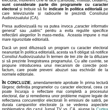
electoral, indiferent cine le face (candidați, instituții, cetățeni),
sunt considerate parte din programele cu caracter
electoral
și trebuie să fie
indicate în politica editorială
pe
care televiziunile și radiourile le prezintă Consiliului
Audiovizualului (CA).
Presa audiovizuală nu va putea invoca „caracter informativ
general” sau „satiric” pentru a evita regulile specifice
reflectării alegerilor în mass-media. Aceasta impune o mai
mare rigurozitate editorială.
Dacă un post difuzează un program cu caracter electoral
neanunțat în politica editorială, acesta va fi obligat să notifice
Consiliul Audiovizualului în termen de trei zile de la difuzare
și să prezinte înregistrarea programului. Cu alte cuvinte, se
propune introducerea unui mecanism de corecție post-
factum, care poate preveni abuzuri sau eschivări de la
normele editoriale.
ÎN CONCLUZIE
, amendamentele aprobate în prima lectură
lărgesc definiția programelor cu caracter electoral, ceea ce
poate încuraja o reflectare mai completă a procesului
electoral, dar și remedierea unor probleme majore legate de
reflectarea concurenților electorali în emisiuni de satiră, pe
durata campaniilor electorale (a se vederea aspectele
problematice din cazul Jurnal TV vs. CA, ajunse la
Curtea