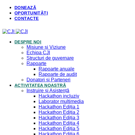
DONEAZĂ
OPORTUNITĂȚI
CONTACTE
DESPRE NOI
Misiune și Viziune
Echipa CJI
Structuri de guvernare
Rapoarte
Rapoarte anuale
Rapoarte de audit
Donatori și Parteneri
ACTIVITATEA NOASTRĂ
Instruire și Asistență
Hackathon incluziv
Laborator multimedia
Hackathon Ediția 1
Hackathon Ediția 2
Hackathon Ediția 3
Hackathon Ediția 4
Hackathon Ediția 5
Hackathon Ediția 6