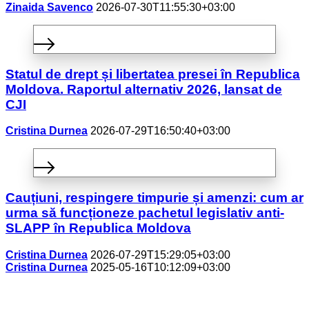
Zinaida Savenco
2026-07-30T11:55:30+03:00
Statul de drept și libertatea presei în Republica
Moldova. Raportul alternativ 2026, lansat de
CJI
Cristina Durnea
2026-07-29T16:50:40+03:00
Cauțiuni, respingere timpurie și amenzi: cum ar
urma să funcționeze pachetul legislativ anti-
SLAPP în Republica Moldova
Cristina Durnea
2026-07-29T15:29:05+03:00
Cristina Durnea
2025-05-16T10:12:09+03:00