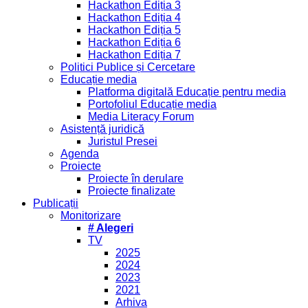
Hackathon Ediția 3
Hackathon Ediția 4
Hackathon Ediția 5
Hackathon Ediția 6
Hackathon Ediția 7
Politici Publice și Cercetare
Educație media
Platforma digitală Educație pentru media
Portofoliul Educație media
Media Literacy Forum
Asistență juridică
Juristul Presei
Agenda
Proiecte
Proiecte în derulare
Proiecte finalizate
Publicații
Monitorizare
# Alegeri
TV
2025
2024
2023
2021
Arhiva