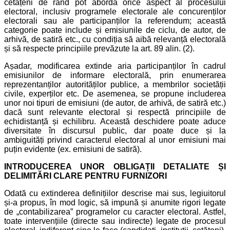
cetățeni de rând pot aborda orice aspect al procesului
electoral, inclusiv programele electorale ale concurenților
electorali sau ale participanților la referendum; această
categorie poate include și emisiunile de ciclu, de autor, de
arhivă, de satiră etc., cu condiția să aibă relevanță electorală
și să respecte principiile prevăzute la art. 89 alin. (2).
Așadar, modificarea extinde aria participanților în cadrul
emisiunilor de informare electorală, prin enumerarea
reprezentanților autorităților publice, a membrilor societății
civile, experților etc. De asemenea, se propune includerea
unor noi tipuri de emisiuni (de autor, de arhivă, de satiră etc.)
dacă sunt relevante electoral și respectă principiile de
echidistanță și echilibru. Această deschidere poate aduce
diversitate în discursul public, dar poate duce și la
ambiguități privind caracterul electoral al unor emisiuni mai
puțin evidente (ex. emisiuni de satiră).
INTRODUCEREA UNOR OBLIGAȚII DETALIATE ȘI
DELIMITĂRI CLARE PENTRU FURNIZORI
Odată cu extinderea definițiilor descrise mai sus, legiuitorul
și-a propus, în mod logic, să impună și anumite rigori legate
de „contabilizarea” programelor cu caracter electoral. Astfel,
toate intervențiile (directe sau indirecte) legate de procesul