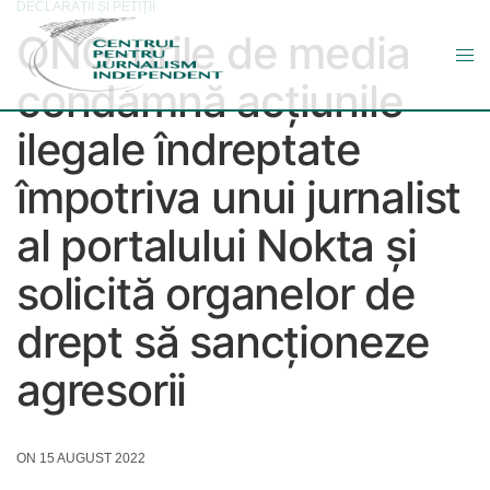
DECLARAȚII ȘI PETIȚII
ONG-urile de media
condamnă acțiunile
ilegale îndreptate
împotriva unui jurnalist
al portalului Nokta și
solicită organelor de
drept să sancționeze
agresorii
ON 15 AUGUST 2022