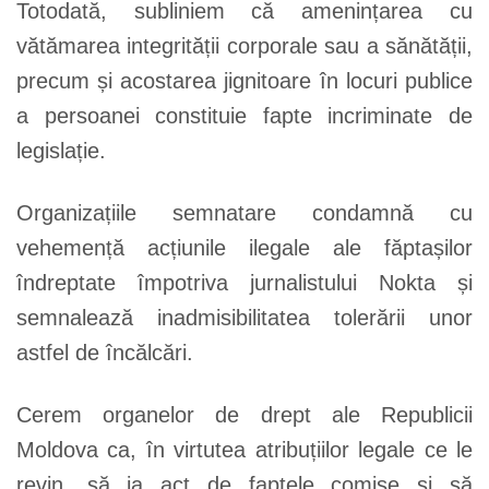
Totodată, subliniem că amenințarea cu
vătămarea integrității corporale sau a sănătății,
precum și acostarea jignitoare în locuri publice
a persoanei constituie fapte incriminate de
legislație.
Organizațiile semnatare condamnă cu
vehemență acțiunile ilegale ale făptașilor
îndreptate împotriva jurnalistului Nokta și
semnalează inadmisibilitatea tolerării unor
astfel de încălcări.
Cerem organelor de drept ale Republicii
Moldova ca, în virtutea atribuțiilor legale ce le
revin, să ia act de faptele comise și să