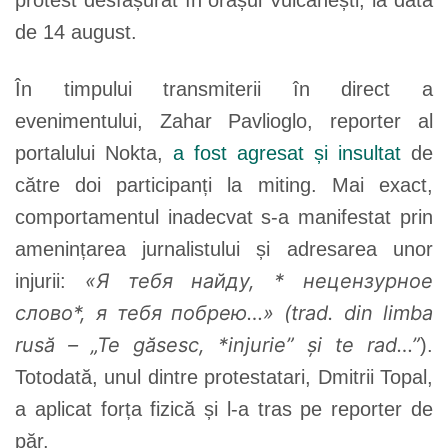
de 14 august.
În timpului transmiterii în direct a
evenimentului, Zahar Pavlioglo, reporter al
portalului Nokta,
a fost agresat și insultat
de
către doi participanți la miting. Mai exact,
comportamentul inadecvat s-a manifestat prin
amenințarea jurnalistului și adresarea unor
«Я тебя найду, *
нецензурное
injurii:
слово*, я тебя побрею…» (trad. din limba
rusă – „Te găsesc, *injurie” și te rad…”
).
Totodată, unul dintre protestatari, Dmitrii Topal,
a aplicat forța fizică și l-a tras pe reporter de
păr.