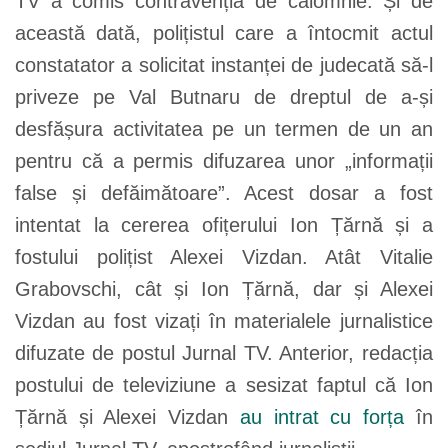
TV a comis contravenția de calomnie. Și de
această dată, polițistul care a întocmit actul
constatator a solicitat instanței de judecată să-l
priveze pe Val Butnaru de dreptul de a-și
desfășura activitatea pe un termen de un an
pentru că a permis difuzarea unor „informații
false și defăimătoare”. Acest dosar a fost
intentat la cererea ofițerului Ion Țărnă și a
fostului polițist Alexei Vizdan. Atât Vitalie
Grabovschi, cât și Ion Țărnă, dar și Alexei
Vizdan au fost vizați în materialele jurnalistice
difuzate de postul Jurnal TV. Anterior, redacția
postului de televiziune a sesizat faptul că Ion
Țărnă și Alexei Vizdan
au intrat cu forța
în