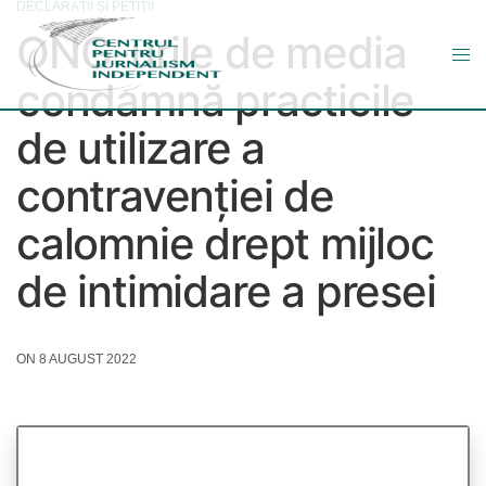
DECLARAȚII ȘI PETIȚII
ONG-urile de media
condamnă practicile
de utilizare a
contravenției de
calomnie drept mijloc
de intimidare a presei
ON 8 AUGUST 2022