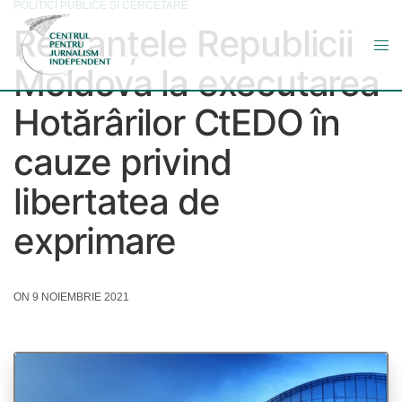
POLITICI PUBLICE ȘI CERCETARE
Restanțele Republicii
Moldova la executarea
Hotărârilor CtEDO în
cauze privind
libertatea de
exprimare
ON 9 NOIEMBRIE 2021