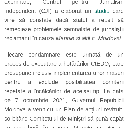
exprimare, Centrul pentru Jurnalism
Independent (CJI) a elaborat un
studiu
care
vine să constate dacă statul a reușit să
remedieze problemele semnalate de jurnaliștii
reclamanți în cauza
Manole și alții c. Moldovei
.
Fiecare condamnare este urmată de un
proces de executare a hotărârilor CtEDO, care
presupune inclusiv implementarea unor măsuri
pentru a exclude posibilitatea comiterii
repetate a încălcărilor de același tip. La data
de 7 octombrie 2021, Guvernul Republicii
Moldova a venit cu un Plan de acțiuni revizuit,
solicitând Comitetului de Miniștri să pună capăt
supravegherii în cauza
Manole și alții c.