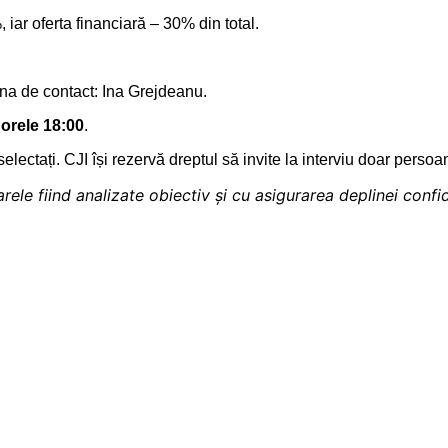
iar oferta financiară – 30% din total.
na de contact: Ina Grejdeanu.
 orele 18:00
.
electați. CJI își rezervă dreptul să invite la interviu doar perso
ele fiind analizate obiectiv și cu asigurarea deplinei confide