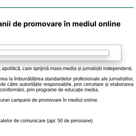
anii de promovare în mediul online
olitică, care sprijină mass-media și jurnaliștii independenți.
uirea la îmbunătățirea standardelor profesionale ale jurnaliștilor,
 de către autoritățile responsabile, prin cercetare și elaborarea
 dezinformării, prin programe de educație media.
ea unei campanii de promovare în mediul online.
canalelor de comunicare (apr. 50 de persoane)