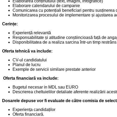
Elaborarea conținutului (text, imagini, infografice)
Elaborare calendarului de campanie
Comunicarea cu potențiali beneficiari pentru susținerea
Monitorizarea procesului de implementare și ajustarea ac
Cerințe:
Experiență relevantă
Responsabilitate și atitudine conștiincioasă față de an
Disponibilitatea de a realiza sarcina într-un timp restrâns
Oferta tehnică va include:
CV-ul candidatului
Planul de lucru
Exemple de servicii similare prestate anterior
Oferta financiară va include:
Bugetul necesar in MDL sau EURO
Descrierea cheltuielilor detaliate aferente realizării acest
Dosarele depuse vor fi evaluate de către comisia de select
Experiența candidaților
Oferta financiară.