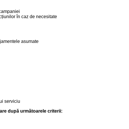
 campaniei
țiunilor în caz de necesitate
gajamentele asumate
ui serviciu
are după următoarele criterii: