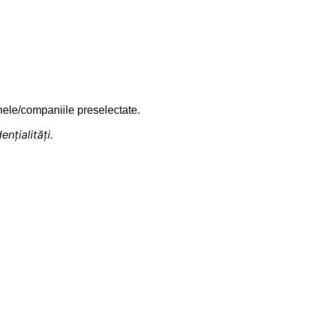
anele/companiile preselectate.
nțialități.