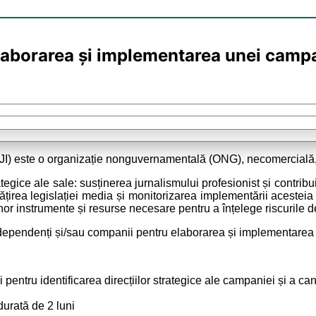
 elaborarea și implementarea unei camp
JI) este o organizație nonguvernamentală (ONG), necomercială, ap
rategice ale sale: susținerea jurnalismului profesionist și contrib
ătățirea legislației media și monitorizarea implementării acesteia
 unor instrumente și resurse necesare pentru a înțelege riscurile
ți independenți și/sau companii pentru elaborarea și implementar
ei pentru identificarea direcțiilor strategice ale campaniei și a 
urată de 2 luni