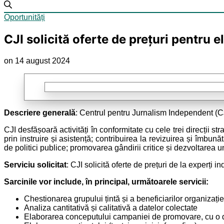
Oportunități
CJI solicită oferte de prețuri pentru
on 14 august 2024
Descriere generală
: Centrul pentru Jurnalism Independent (C
CJI desfășoară activități în conformitate cu cele trei direcții st
prin instruire și asistență; contribuirea la revizuirea și îmbun
de politici publice; promovarea gândirii critice și dezvoltarea
Serviciu solicitat
: CJI solicită oferte de prețuri de la exper
Sarcinile vor include, în principal, următoarele servicii:
Chestionarea grupului țintă și a beneficiarilor organizați
Analiza cantitativă și calitativă a datelor colectate
Elaborarea conceputului campaniei de promovare, cu o d