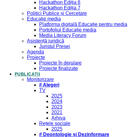
Hackathon Ediția 6
Hackathon Ediția 7
Politici Publice și Cercetare
Educație media
Platforma digitală Educație pentru media
Portofoliul Educație media
Media Literacy Forum
Asistență juridică
Juristul Presei
Agenda
Proiecte
Proiecte în derulare
Proiecte finalizate
PUBLICAȚII
Monitorizare
# Alegeri
TV
2025
2024
2023
2021
Arhiva
Rețele sociale
2025
# Deontologie și Dezinformare