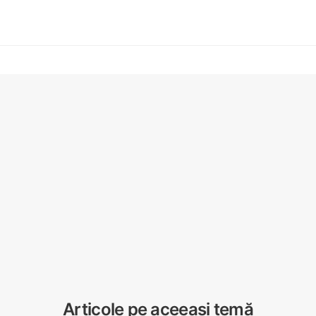
© 2026 CJI. All Rights Reserved.
Powered by
ProWeb
Articole pe aceeași temă