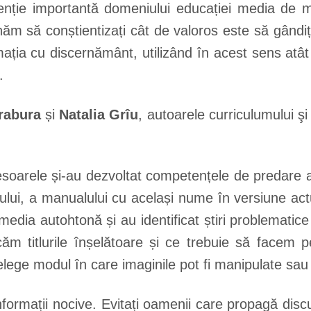
tenție importantă domeniului educației media de
m să conștientizați cât de valoros este să gândiți 
rmația cu discernământ, utilizând în acest sens atâ
.
rabura
și
Natalia Grîu
, autoarele curriculumului ş
fesoarele și-au dezvoltat competențele de predare a
ului, a manualului cu același nume în versiune actua
edia autohtonă și au identificat știri problematice 
căm titlurile înșelătoare și ce trebuie să facem 
elege modul în care imaginile pot fi manipulate sau
 informații nocive. Evitați oamenii care propagă discu