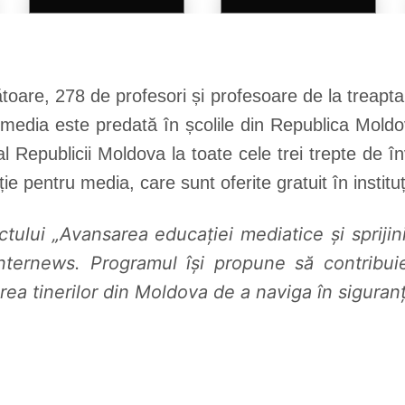
ătoare, 278 de profesori și profesoare de la treapt
u media este predată în școlile din Republica Moldo
 al Republicii Moldova la toate cele trei trepte de î
e pentru media, care sunt oferite gratuit în institu
tului „Avansarea educației mediatice și sprij
nternews. Programul își propune să contribuie
itarea tinerilor din Moldova de a naviga în sigur