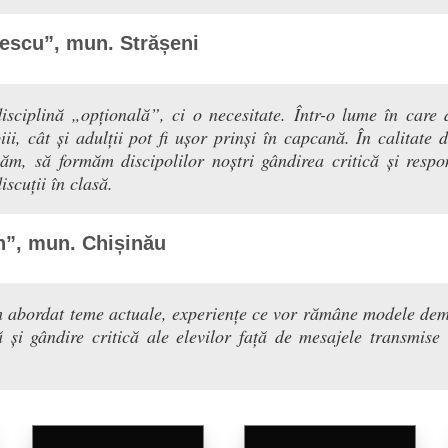
nescu
”, mun. Strășeni
ciplină „opțională”, ci o necesitate. Într-o lume în care 
ii, cât și adulții pot fi ușor prinși în capcană. În calitate
căm, să formăm discipolilor noștri gândirea critică și respo
scuții în clasă.
an”, mun. Chișinău
 Am abordat teme actuale, experiențe ce vor rămâne modele de
ză și gândire critică ale elevilor față de mesajele transmi