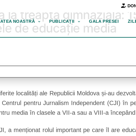
DON
 la treapta gimnazială: 1
TATEA NOASTRĂ
PUBLICAȚII
GALA PRESEI
ZIL
le de educație media
ferite localități ale Republicii Moldova și-au dezv
Centrul pentru Jurnalism Independent (CJI) în p
ntru media în clasele a VII-a sau a VIII-a începând
 a menționat rolul important pe care îl are educaț