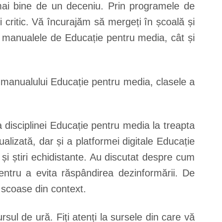
 mai bine de un deceniu. Prin programele de
critic. Vă încurajăm să mergeți în școală și
t manualele de Educație pentru media, cât și
i manualului Educație pentru media, clasele a
 disciplinei Educație pentru media la treapta
lizată, dar și a platformei digitale Educație
și știri echidistante. Au discutat despre cum
pentru a evita răspândirea dezinformării. De
 scoase din context.
rsul de ură. Fiți atenți la sursele din care vă