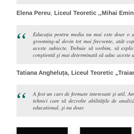
Elena Pereu
,
Liceul Teoretic ,,Mihai Emi
Educația pentru media nu mai este doar o dis
grooming-ul devin tot mai frecvente, atât copi
aceste subiecte. Trebuie să vorbim, să expli
conștientă și mai determinată să aduc aceste di
Tatiana Angheluța, Liceul Teoretic „Trai
A fost un curs de formare interesant și util.
tehnici care să dezvolte abilitățile de anali
educational, și nu doar.