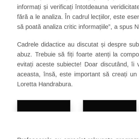
informați și verificați întotdeauna veridicitat
fără a le analiza. În cadrul lecțiilor, este ese
să poată analiza critic informațiile”, a spus N
Cadrele didactice au discutat și despre subie
abuz. Trebuie să fiți foarte atenți la compo
evitați aceste subiecte! Doar discutând, î
aceasta, însă, este important să creați un sp
Loretta Handrabura.