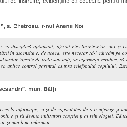
ului de instruire, evidențiind că educația pentru 
, s. Chetrosu, r-nul Anenii Noi
a disciplină opțională, oferită elevilor/elevelor, dar și c
zării în ascensiune, de aceea, este necesar să-i educăm pe co
alsurilor lansate de trolli sau boți, de informații veridice, să
i să aplice control parental asupra telefonului copilului. E
lecsandri”, mun. Bălți
cces la informație, ci și de capacitatea de a o înțelege și an
online și să devină utilizatori conștienți ai tehnologiei. Edu
rate și mai bine informate.