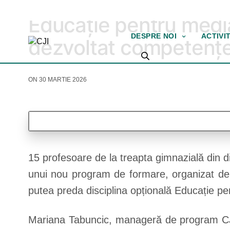
EDUCAȚIE MEDIA
Educație pentru media
DESPRE NOI
ACTIVI
dezvoltat competențe
ON 30 MARTIE 2026
15 profesoare de la treapta gimnazială din di
unui nou program de formare, organizat de 
putea preda disciplina opțională Educație pe
Mariana Tabuncic, manageră de program CJI,