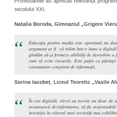
Profesoarele au apreciat relevanța program
secolului XXI.
Natalia Boroda,
Gimnaziul „Grigore Vieru”
Educația pentru media este oportună nu doar c
argument ar fi că trăim într-o lume a digitali
ghidăm să-și formeze abilități de deosebire a f
cum să evite riscurile. Este puțin ca părinți
consumator conștient de informații.
Sorina Iacobeț
,
Liceul Teoretic „Vasile A
În era digitală, elevii au nevoie nu doar de a
recunoască dezinformarea, să fie responsabili 
investiție în viitorul unei societăți mai echilib