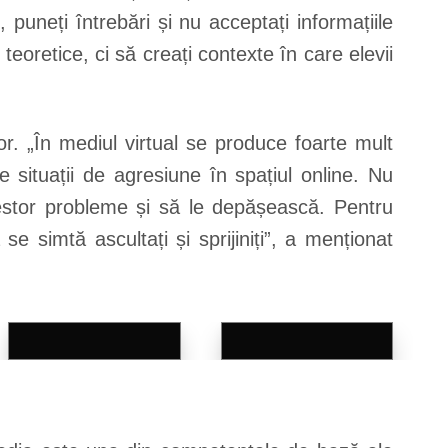
c, puneți întrebări și nu acceptați informațiile
r teoretice, ci să creați contexte în care elevii
lor. „În mediul virtual se produce foarte mult
e situații de agresiune în spațiul online. Nu
cestor probleme și să le depășească. Pentru
se simtă ascultați și sprijiniți”, a menționat