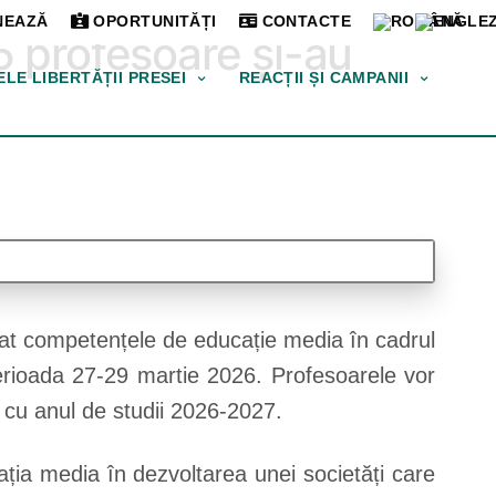
EAZĂ
OPORTUNITĂȚI
CONTACTE
5 profesoare și-au
ELE LIBERTĂȚII PRESEI
REACȚII ȘI CAMPANII
oltat competențele de educație media în cadrul
erioada 27-29 martie 2026. Profesoarele vor
 cu anul de studii 2026-2027.
ia media în dezvoltarea unei societăți care