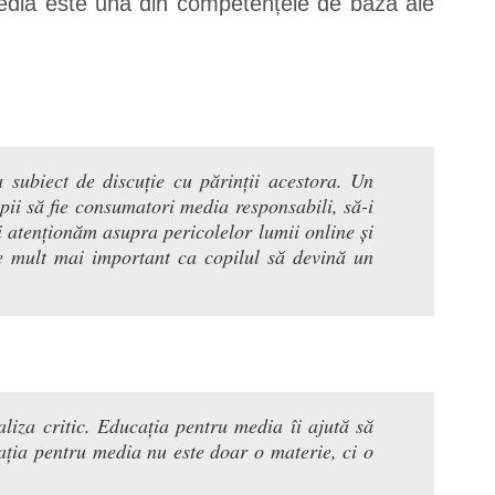
media este una din competențele de bază ale
a subiect de discuție cu părinții acestora. Un
pii să fie consumatori media responsabili, să-i
-i atenționăm asupra pericolelor lumii online și
ste mult mai important ca copilul să devină un
aliza critic. Educația pentru media îi ajută să
cația pentru media nu este doar o materie, ci o