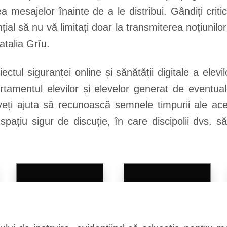
ea mesajelor înainte de a le distribui. Gândiți criti
nțial să nu vă limitați doar la transmiterea noțiunilo
atalia Grîu.
ctul siguranței online și sănătății digitale a elevi
rtamentul elevilor și elevelor generat de eventual
i veți ajuta să recunoască semnele timpurii ale a
ațiu sigur de discuție, în care discipolii dvs. să 