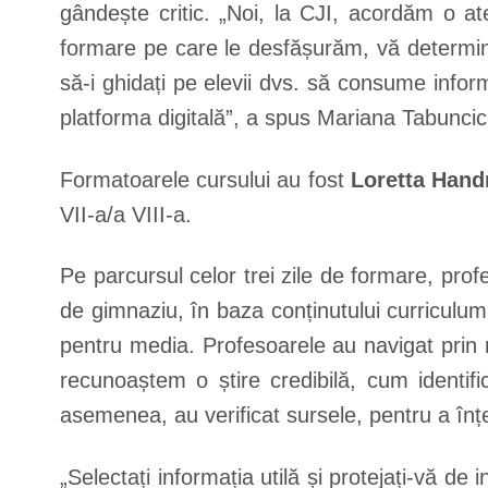
gândește critic. „Noi, la CJI, acordăm o a
formare pe care le desfășurăm, vă determină
să-i ghidați pe elevii dvs. să consume info
platforma digitală”, a spus Mariana Tabuncic
Formatoarele cursului au fost
Loretta Hand
VII-a/a VIII-a.
Pe parcursul celor trei zile de formare, pro
de gimnaziu, în baza conținutului curriculum
pentru media. Profesoarele au navigat prin m
recunoaștem o știre credibilă, cum identifi
asemenea, au verificat sursele, pentru a înț
„Selectați informația utilă și protejați-vă de