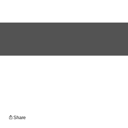
© 2026 CJI. All Rights Reserved.
Share
Powered by
ProWeb