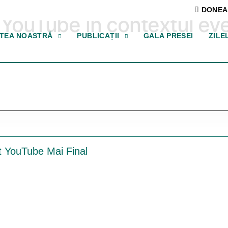
DONEA
e YouTube în contextul e
ATEA NOASTRĂ
PUBLICAȚII
GALA PRESEI
ZILE
 YouTube Mai Final