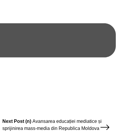
Contacte
Adresa noastră:
Strada Șciusev, 53
2012 Chișinău, Republica Moldova
tel: (+373 22) 213652, 227539
fax: (+373 22) 226681
email: info@ijc.md
Next Post (n)
Avansarea educației mediatice și
sprijinirea mass-media din Republica Moldova