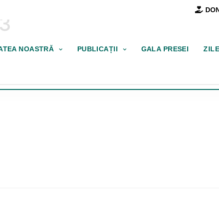
DON
23
TATEA NOASTRĂ
PUBLICAȚII
GALA PRESEI
ZIL