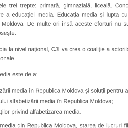
cele trei trepte: primară, gimnazială, liceală. Co
re a educației media. Educația media și lupta cu d
ica Moldova. De multe ori însă aceste eforturi nu su
psește.
ia la nivel național, CJI va crea o coaliție a actori
ionale.
media este de a:
izării media în Republica Moldova și soluții pentru 
iului alfabetizării media în Republica Moldova;
ților privind alfabetizarea media.
i media din Republica Moldova, starea de lucruri 