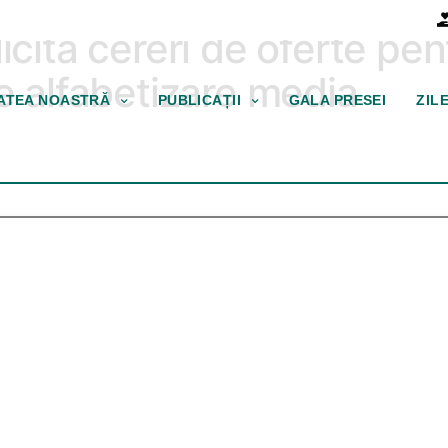
icită cereri de oferte pe
de alfabetizare media
TATEA NOASTRĂ
PUBLICAȚII
GALA PRESEI
ZIL