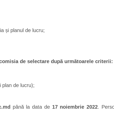
a și planul de lucru;
comisia de selectare după următoarele criterii:
i plan de lucru);
jc.md
până la data de
17 noiembrie
2022
. Pers