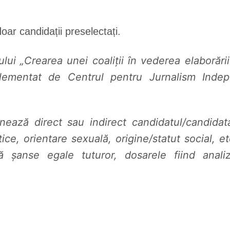
oar candidații preselectați.
tului
„Crearea unei coaliții în vederea elaborării
plementat de Centrul pentru Jurnalism Indep
nează direct sau indirect candidatul/candidat
olitice, orientare sexuală, origine/statut social
ră șanse egale tuturor, dosarele fiind anali