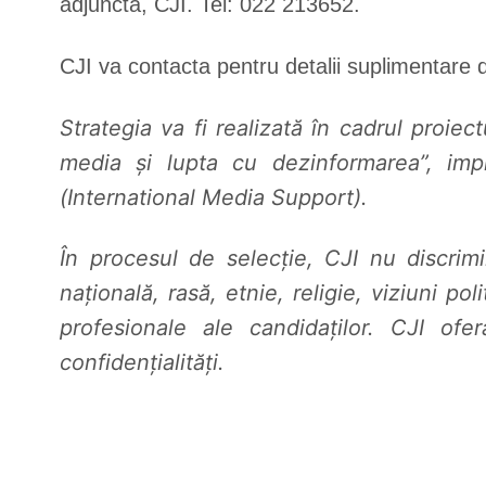
adjunctă, CJI. Tel: 022 213652.
CJI va contacta pentru detalii suplimentare d
Strategia va fi realizată în cadrul proiec
media și lupta cu dezinformarea”, im
(International Media Support).
În procesul de selecție, CJI nu discrimi
națională, rasă, etnie, religie, viziuni p
profesionale ale candidaților. CJI ofe
confidențialități.