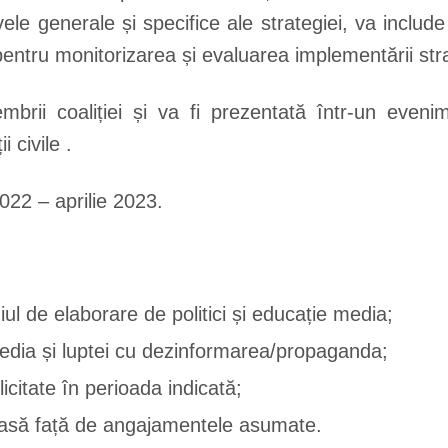
ivele generale și specifice ale strategiei, va include
i pentru monitorizarea și evaluarea implementării stra
mbrii coaliției și va fi prezentată într-un eve
i civile .
22 – aprilie 2023.
l de elaborare de politici și educație media;
dia și luptei cu dezinformarea/propaganda;
licitate în perioada indicată;
cioasă față de angajamentele asumate.