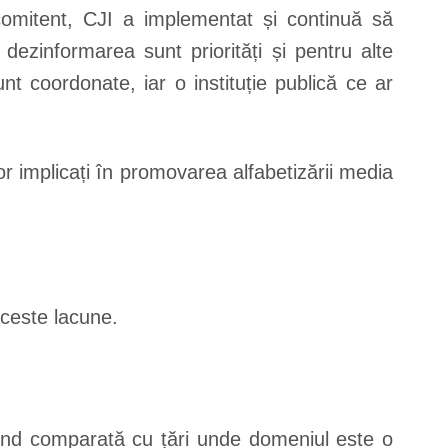
ncomitent, CJI a implementat și continuă să
ezinformarea sunt priorități și pentru alte
nt coordonate, iar o instituție publică ce ar
lor implicați în promovarea alfabetizării media
aceste lacune.
fiind comparată cu țări unde domeniul este o