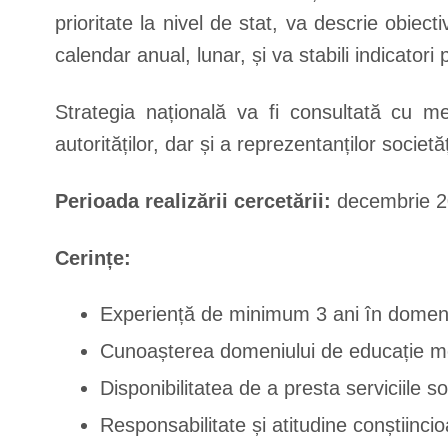
prioritate la nivel de stat, va descrie obiect
calendar anual, lunar, și va stabili indicator
Strategia națională va fi consultată cu me
autorităților, dar și a reprezentanților societăți
Perioada realizării cercetării:
decembrie 20
Cerințe:
Experiență de minimum 3 ani în domeniu
Cunoașterea domeniului de educație me
Disponibilitatea de a presta serviciile so
Responsabilitate și atitudine conștiin