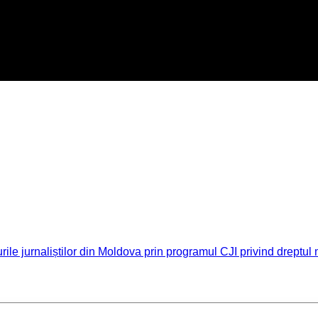
pturile jurnaliștilor din Moldova prin programul CJI privind drept