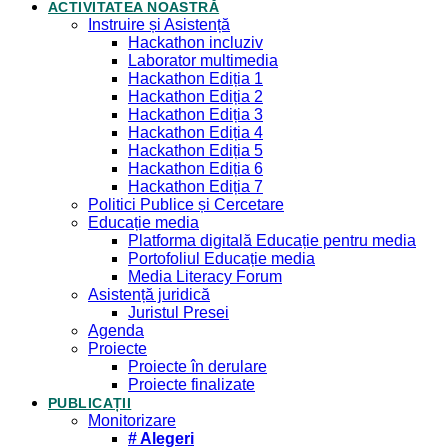
ACTIVITATEA NOASTRĂ
Instruire și Asistență
Hackathon incluziv
Laborator multimedia
Hackathon Ediția 1
Hackathon Ediția 2
Hackathon Ediția 3
Hackathon Ediția 4
Hackathon Ediția 5
Hackathon Ediția 6
Hackathon Ediția 7
Politici Publice și Cercetare
Educație media
Platforma digitală Educație pentru media
Portofoliul Educație media
Media Literacy Forum
Asistență juridică
Juristul Presei
Agenda
Proiecte
Proiecte în derulare
Proiecte finalizate
PUBLICAȚII
Monitorizare
# Alegeri