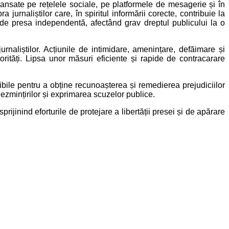
lansate pe rețelele sociale, pe platformele de mesagerie și în
 jurnaliștilor care, în spiritul informării corecte, contribuie la
 de presa independentă, afectând grav dreptul publicului la o
naliștilor. Acțiunile de intimidare, amenințare, defăimare și
orități. Lipsa unor măsuri eficiente și rapide de contracarare
onibile pentru a obține recunoașterea și remedierea prejudiciilor
 dezmințirilor și exprimarea scuzelor publice.
 sprijinind eforturile de protejare a libertății presei și de apărare