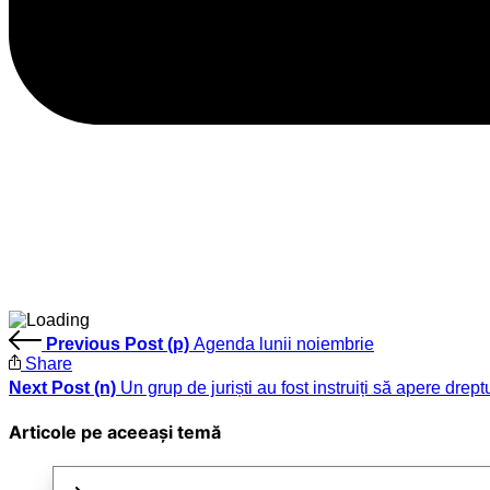
Previous Post (p)
Agenda lunii noiembrie
Share
Next Post (n)
Un grup de juriști au fost instruiți să apere dre
Articole pe aceeași temă