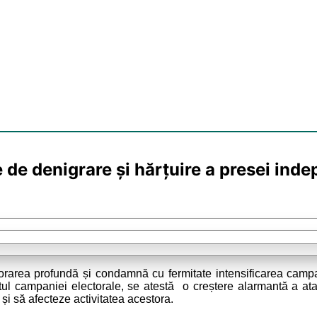
le de denigrare și hărțuire a presei i
rarea profundă și condamnă cu fermitate intensificarea campanii
xtul campaniei electorale, se atestă o creștere alarmantă a at
i să afecteze activitatea acestora.