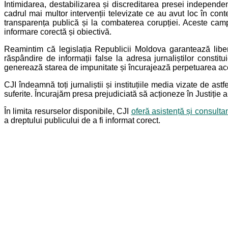
Intimidarea, destabilizarea și discreditarea presei independe
cadrul mai multor intervenții televizate ce au avut loc în contex
transparența publică și la combaterea corupției. Aceste camp
informare corectă și obiectivă.
Reamintim că legislația Republicii Moldova garantează libert
răspândire de informații false la adresa jurnaliștilor consti
generează starea de impunitate și încurajează perpetuarea aces
CJI îndeamnă toți jurnaliștii și instituțiile media vizate de as
suferite. Încurajăm presa prejudiciată să acționeze în Justiție au
În limita resurselor disponibile, CJI
oferă asistență și consultan
a dreptului publicului de a fi informat corect.