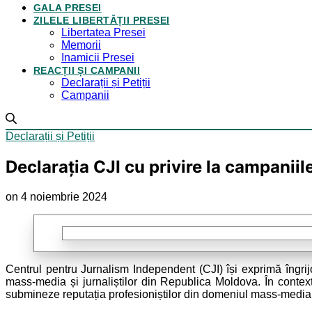
GALA PRESEI
ZILELE LIBERTĂȚII PRESEI
Libertatea Presei
Memorii
Inamicii Presei
REACȚII ȘI CAMPANII
Declarații și Petiții
Campanii
Declarații și Petiții
Declarația CJI cu privire la campanii
on 4 noiembrie 2024
Centrul pentru Jurnalism Independent (CJI) își exprimă îngrijo
mass-media și jurnaliștilor din Republica Moldova. În conte
submineze reputația profesioniștilor din domeniul mass-media ș