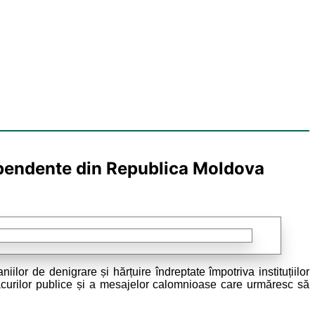
ndependente din Republica Moldova
lor de denigrare și hărțuire îndreptate împotriva instituțiilor
acurilor publice și a mesajelor calomnioase care urmăresc să