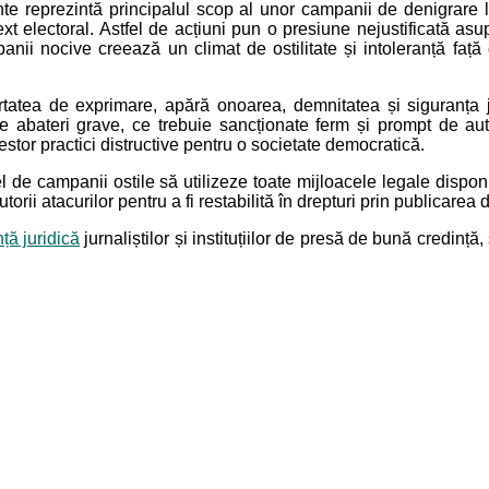
nte reprezintă principalul scop al unor campanii de denigrare 
t electoral. Astfel de acțiuni pun o presiune nejustificată asupra
anii nocive creează un climat de ostilitate și intoleranță față
atea de exprimare, apără onoarea, demnitatea și siguranța jur
tuie abateri grave, ce trebuie sancționate ferm și prompt de aut
tor practici distructive pentru o societate democratică.
tfel de campanii ostile să utilizeze toate mijloacele legale disp
torii atacurilor pentru a fi restabilită în drepturi prin publicarea
ță juridică
jurnaliștilor și instituțiilor de presă de bună credință,